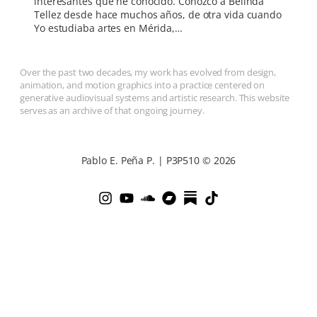
interesantes que he conocido. Conozco a Belinda
Tellez desde hace muchos años, de otra vida cuando
Yo estudiaba artes en Mérida,…
Over the past two decades, my work has evolved from design,
animation, and motion graphics into a practice centered on
generative audiovisual systems and artistic research. This website
serves as an archive of that ongoing journey.
Pablo E. Peña P. | P3P510 © 2026