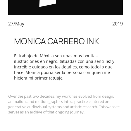
27/May
2019
MONICA CARRERO INK
El trabajo de Mónica son unas muy bonitas
ilustraciones en negro, tatuadas con una sencillez y
increíble cuidado en los detalles, como todo lo que
hace, Mónica podría ser la persona con quien me
hiciera mi primer tatuaje.
Over the past two decades, my work has evolved from design,
animation, and motion graphics into a practice centered on
generative audiovisual systems and artistic research. This website
serves as an archive of that ongoing journey.