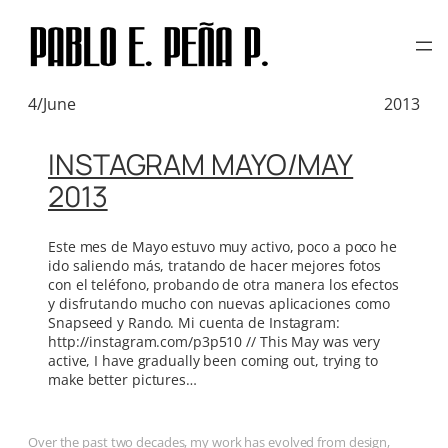
TAG:
CAMUFLADO
Skip
to
content
4/June
2013
INSTAGRAM MAYO/MAY
2013
Este mes de Mayo estuvo muy activo, poco a poco he
ido saliendo más, tratando de hacer mejores fotos
con el teléfono, probando de otra manera los efectos
y disfrutando mucho con nuevas aplicaciones como
Snapseed y Rando. Mi cuenta de Instagram:
http://instagram.com/p3p510 // This May was very
active, I have gradually been coming out, trying to
make better pictures…
Over the past two decades, my work has evolved from design,