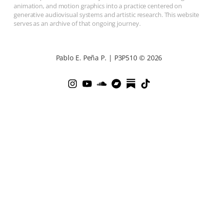
animation, and motion graphics into a practice centered on
generative audiovisual systems and artistic research. This website
serves as an archive of that ongoing journey.
Pablo E. Peña P. | P3P510 © 2026