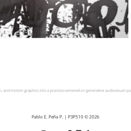
and motion graphics into a practice centered on generative audiovisual syste
Pablo E. Peña P. | P3P510 © 2026