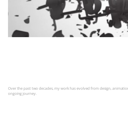
Over the past two decades, my work has evolved from design, animation, 
ongoing journey.