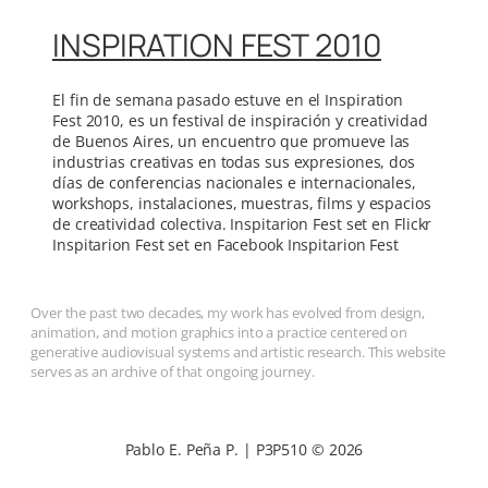
INSPIRATION FEST 2010
El fin de semana pasado estuve en el Inspiration
Fest 2010, es un festival de inspiración y creatividad
de Buenos Aires, un encuentro que promueve las
industrias creativas en todas sus expresiones, dos
días de conferencias nacionales e internacionales,
workshops, instalaciones, muestras, films y espacios
de creatividad colectiva. Inspitarion Fest set en Flickr
Inspitarion Fest set en Facebook Inspitarion Fest
Over the past two decades, my work has evolved from design,
animation, and motion graphics into a practice centered on
generative audiovisual systems and artistic research. This website
serves as an archive of that ongoing journey.
Pablo E. Peña P. | P3P510 © 2026