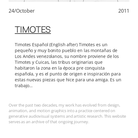
24/October
2011
TIMOTES
Timotes Español (English after) Timotes es un
pequeño y muy bonito pueblo en las montañas de
Los Andes venezolanos, su nombre proviene de los
Timotes y Cuicas, las tribus originarias que
habitaron la zona en la época pre conquista
española, y es el punto de origen e inspiración para
estas nuevas piezas que hice para una amiga. Es un
trabajo…
Over the past two decades, my work has evolved from design,
animation, and motion graphics into a practice centered on
generative audiovisual systems and artistic research. This website
serves as an archive of that ongoing journey.