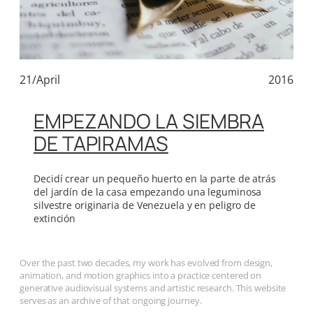
21/April
2016
EMPEZANDO LA SIEMBRA
DE TAPIRAMAS
Decidí crear un pequeño huerto en la parte de atrás
del jardín de la casa empezando una leguminosa
silvestre originaria de Venezuela y en peligro de
extinción
Over the past two decades, my work has evolved from design,
animation, and motion graphics into a practice centered on
generative audiovisual systems and artistic research. This website
serves as an archive of that ongoing journey.