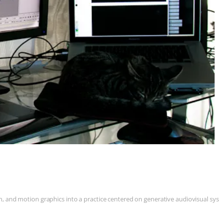
and motion graphics into a practice centered on generative audiovisual syste