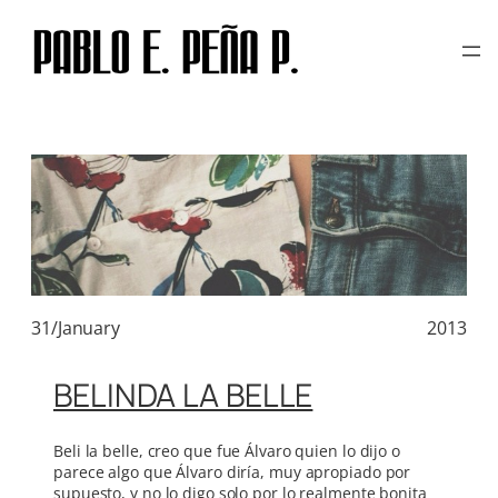
TAG:
ESCUELA DE
Skip
to
CREATIVOS
content
31/January
2013
BELINDA LA BELLE
Beli la belle, creo que fue Álvaro quien lo dijo o
parece algo que Álvaro diría, muy apropiado por
supuesto, y no lo digo solo por lo realmente bonita