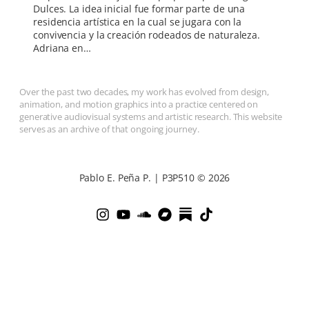
Dulces. La idea inicial fue formar parte de una
residencia artística en la cual se jugara con la
convivencia y la creación rodeados de naturaleza.
Adriana en…
Over the past two decades, my work has evolved from design,
animation, and motion graphics into a practice centered on
generative audiovisual systems and artistic research. This website
serves as an archive of that ongoing journey.
Pablo E. Peña P. | P3P510 © 2026