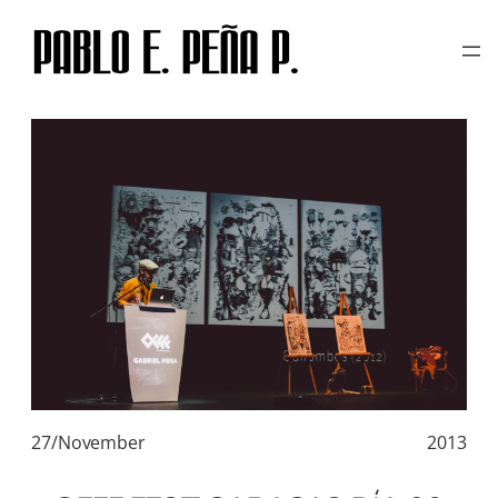
TAG:
HÉCTOR CASTELLS
Skip
to
content
27/November
2013