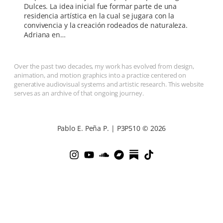
Dulces. La idea inicial fue formar parte de una
residencia artística en la cual se jugara con la
convivencia y la creación rodeados de naturaleza.
Adriana en…
Over the past two decades, my work has evolved from design,
animation, and motion graphics into a practice centered on
generative audiovisual systems and artistic research. This website
serves as an archive of that ongoing journey.
Pablo E. Peña P. | P3P510 © 2026