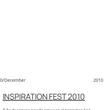
10/December
2010
INSPIRATION FEST 2010
El fin de semana pasado estuve en el Inspiration Fest