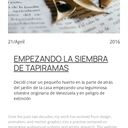
21/April
2016
EMPEZANDO LA SIEMBRA
DE TAPIRAMAS
Decidí crear un pequeño huerto en la parte de atrás
del jardín de la casa empezando una leguminosa
silvestre originaria de Venezuela y en peligro de
extinción
Over the past two decades, my work has evolved from design,
animation, and motion graphics into a practice centered on
generative audiovisual systems and artistic research. This website