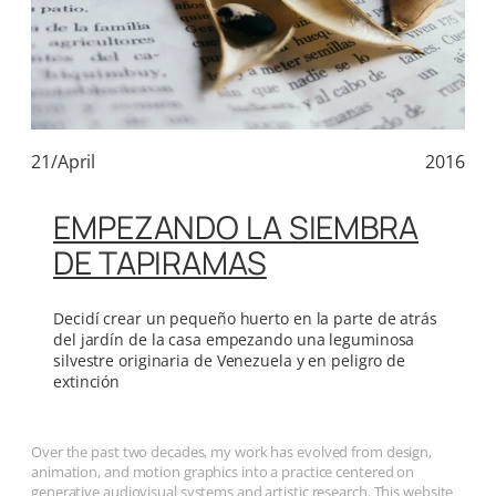
21/April
2016
EMPEZANDO LA SIEMBRA
DE TAPIRAMAS
Decidí crear un pequeño huerto en la parte de atrás
del jardín de la casa empezando una leguminosa
silvestre originaria de Venezuela y en peligro de
extinción
Over the past two decades, my work has evolved from design,
animation, and motion graphics into a practice centered on
generative audiovisual systems and artistic research. This website