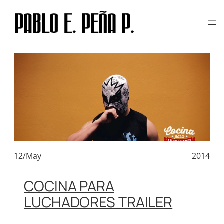
TAG:
ROMA NORTE
Skip
to
content
12/May
2014
COCINA PARA
LUCHADORES TRAILER