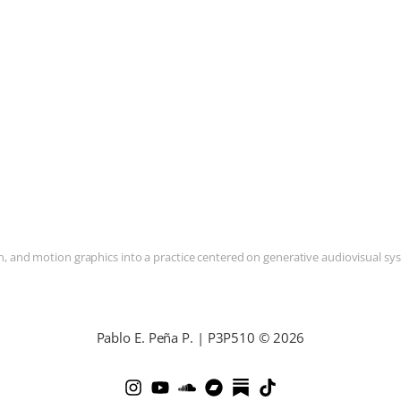
and motion graphics into a practice centered on generative audiovisual syste
Pablo E. Peña P. | P3P510 © 2026