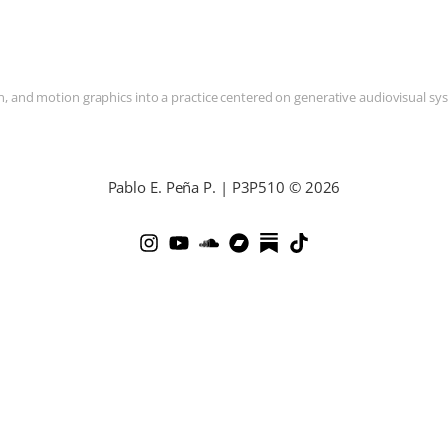
and motion graphics into a practice centered on generative audiovisual syste
Pablo E. Peña P. | P3P510 © 2026