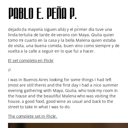
Skip
to
content
Estuve en Buenos Aires buscando algunas cosas que había
dejado (la mayoría siguen allá) y el primer día tuve una
linda tertulia de tarde de verano con Maya, Giulia quien
tomo mi cuarto en la casa y la bella Malena quien estaba
de visita, una buena comida, buen vino como siempre y de
vuelta a la calle a seguir en lo que fui a hacer.
El set completo en Flickr
//
I was in Buenos Aires looking for some things I had left
(most are still there) and the first day I had a nice summer
evening gathering with Maya, Giulia, who took my room in
the house and the beautiful Malena who was visiting the
house, a good food, good wine as usual and back to the
street to take in what I was to do.
The complete set in Flickr.