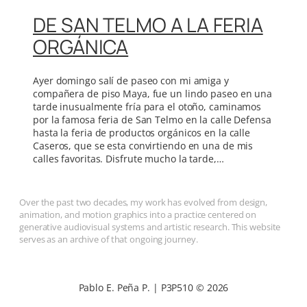
DE SAN TELMO A LA FERIA
ORGÁNICA
Ayer domingo salí de paseo con mi amiga y
compañera de piso Maya, fue un lindo paseo en una
tarde inusualmente fría para el otoño, caminamos
por la famosa feria de San Telmo en la calle Defensa
hasta la feria de productos orgánicos en la calle
Caseros, que se esta convirtiendo en una de mis
calles favoritas. Disfrute mucho la tarde,…
Over the past two decades, my work has evolved from design,
animation, and motion graphics into a practice centered on
generative audiovisual systems and artistic research. This website
serves as an archive of that ongoing journey.
Pablo E. Peña P. | P3P510 © 2026