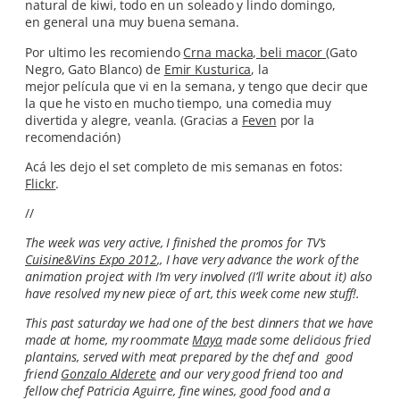
natural de kiwi, todo en un soleado y lindo domingo,
en general una muy buena semana.
Por ultimo les recomiendo
Crna macka, beli macor
(Gato
Negro, Gato Blanco) de
Emir Kusturica
, la
mejor película que vi en la semana, y tengo que decir que
la que he visto en mucho tiempo, una comedia muy
divertida y alegre, veanla. (Gracias a
Feven
por la
recomendación)
Acá les dejo el set completo de mis semanas en fotos:
Flickr
.
//
The week was very active, I finished the promos for TV’s
Cuisine&Vins Expo 2012
,, I have very advance the work of the
animation project with I’m very involved (I’ll write about it) also
have resolved my new piece of art, this week come new stuff!.
This past saturday we had one of the best dinners that we have
made at home, my roommate
Maya
made some delicious fried
plantains, served with meat prepared by the chef and good
friend
Gonzalo Alderete
and our very good friend too and
fellow chef Patricia Aguirre, fine wines, good food and a