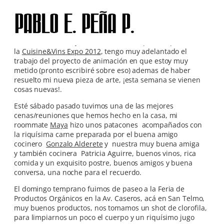
Skip
to
content
La semana fue muy activa, termine las promos para TV de
la
Cuisine&Vins Expo 2012
, tengo muy adelantado el
trabajo del proyecto de animación en que estoy muy
metido (pronto escribiré sobre eso) ademas de haber
resuelto mi nueva pieza de arte, ¡esta semana se vienen
cosas nuevas!.
Esté sábado pasado tuvimos una de las mejores
cenas/reuniones que hemos hecho en la casa, mi
roommate
Maya
hizo unos patacones acompañados con
la riquísima carne preparada por el buena amigo
cocinero
Gonzalo Alderete
y nuestra muy buena amiga
y también cocinera Patricia Aguirre, buenos vinos, rica
comida y un exquisito postre, buenos amigos y buena
conversa, una noche para el recuerdo.
El domingo temprano fuimos de paseo a la Feria de
Productos Orgánicos en la Av. Caseros, acá en San Telmo,
muy buenos productos, nos tomamos un shot de clorofila,
para limpiarnos un poco el cuerpo y un riquísimo jugo