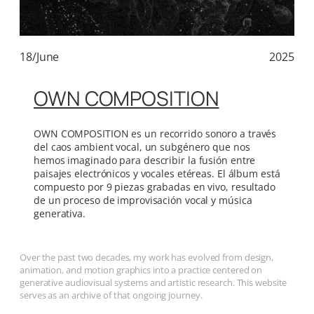
18/June
2025
OWN COMPOSITION
OWN COMPOSITION es un recorrido sonoro a través
del caos ambient vocal, un subgénero que nos
hemos imaginado para describir la fusión entre
paisajes electrónicos y vocales etéreas. El álbum está
compuesto por 9 piezas grabadas en vivo, resultado
de un proceso de improvisación vocal y música
generativa.
Over the past two decades, my work has evolved from design,
animation, and motion graphics into a practice centered on
generative audiovisual systems and artistic research. This website
serves as an archive of that ongoing journey.