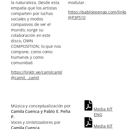
la naturaleza. Desde esta
modular.
empatía que los artistas
https://pabloepenap.com/links
comparten por luchas
@P3P510
sociales y modos
compasivos de ver el
mundo, surge su
colaboración en este
disco, OWN
COMPOSITION; lo que nos
compone, como como
humanos y como
comunidad.
https://linktr.ee/camilcamil
@camil._.camil
Música y conceptualización por
Media KIT
Camila Cuenca y Pablo E. Peña
ENG
P.
Voces y sintetizadores por
Media KIT
Camila Cuenca
.