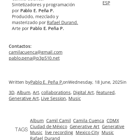
ESP
Sintetizadores y programación
por
Pablo E. Peña P.
Producido, mezclado y
masterizado por
Rafael Durand.
Arte por
Pablo E. Peña P.
Contactos:
camilacuenca@gmail.com
pablo.pena@p3p510.net
Written by
Pablo E. Peña P.
on
Wednesday, 18 June, 2025
in
3D
, 
Album
, 
Art
, 
collaborations
, 
Digital Art
, 
Featured
, 
Generative Art
, 
Live Session
, 
Music
Album
Camil Camil
Camila Cuenca
CDMX
Ciudad de México
Generative Art
Generative
TAGS
Music
live recording
Mexico City
Music
Rafael Durand