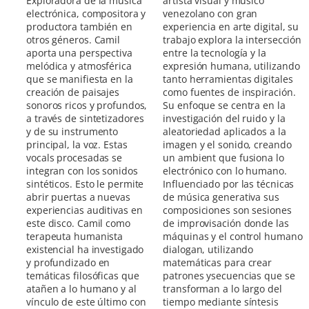
Exploradora de la música
artista visual y músico
electrónica, compositora y
venezolano con gran
productora también en
experiencia en arte digital, su
otros géneros. Camil
trabajo explora la intersección
aporta una perspectiva
entre la tecnología y la
melódica y atmosférica
expresión humana, utilizando
que se manifiesta en la
tanto herramientas digitales
creación de paisajes
como fuentes de inspiración.
sonoros ricos y profundos,
Su enfoque se centra en la
a través de sintetizadores
investigación del ruido y la
y de su instrumento
aleatoriedad aplicados a la
principal, la voz. Estas
imagen y el sonido, creando
vocals procesadas se
un ambient que fusiona lo
integran con los sonidos
electrónico con lo humano.
sintéticos. Esto le permite
Influenciado por las técnicas
abrir puertas a nuevas
de música generativa sus
experiencias auditivas en
composiciones son sesiones
este disco. Camil como
de improvisación donde las
terapeuta humanista
máquinas y el control humano
existencial ha investigado
dialogan, utilizando
y profundizado en
matemáticas para crear
temáticas filosóficas que
patrones ysecuencias que se
atañen a lo humano y al
transforman a lo largo del
vínculo de este último con
tiempo mediante síntesis