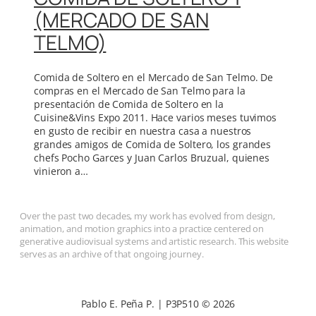
(MERCADO DE SAN
TELMO)
Comida de Soltero en el Mercado de San Telmo. De
compras en el Mercado de San Telmo para la
presentación de Comida de Soltero en la
Cuisine&Vins Expo 2011. Hace varios meses tuvimos
en gusto de recibir en nuestra casa a nuestros
grandes amigos de Comida de Soltero, los grandes
chefs Pocho Garces y Juan Carlos Bruzual, quienes
vinieron a…
Over the past two decades, my work has evolved from design,
animation, and motion graphics into a practice centered on
generative audiovisual systems and artistic research. This website
serves as an archive of that ongoing journey.
Pablo E. Peña P. | P3P510 © 2026