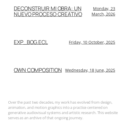
DECONSTRUIR MI OBRA: UN
Monday, 23
NUEVO PROCESO CREATIVO
March, 2026
EXP_BOG.ECL
Friday, 10 October, 2025
OWN COMPOSITION
Wednesday, 18 June, 2025
Over the past two decades, my work has evolved from design,
animation, and motion graphics into a practice centered on
generative audiovisual systems and artistic research. This website
serves as an archive of that ongoing journey.