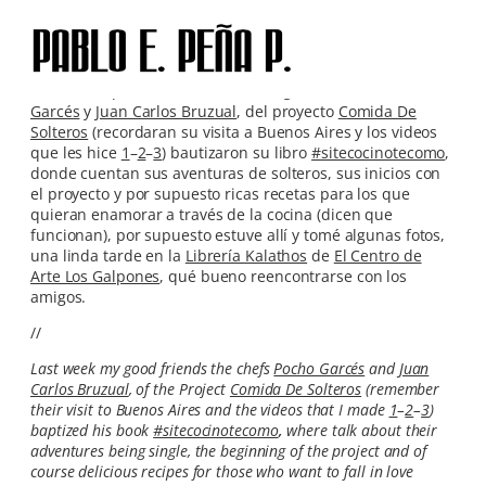
Skip
to
content
La semana pasada mis buenos amigos los chefs
Pocho
Garcés
y
Juan Carlos Bruzual
, del proyecto
Comida De
Solteros
(recordaran su visita a Buenos Aires y los videos
que les hice
1
–
2
–
3
) bautizaron su libro
#sitecocinotecomo
,
donde cuentan sus aventuras de solteros, sus inicios con
el proyecto y por supuesto ricas recetas para los que
quieran enamorar a través de la cocina (dicen que
funcionan), por supuesto estuve allí y tomé algunas fotos,
una linda tarde en la
Librería Kalathos
de
El Centro de
Arte Los Galpones
, qué bueno reencontrarse con los
amigos.
//
Last week my good friends the chefs
Pocho Garcés
and
Juan
Carlos Bruzual
, of the Project
Comida De Solteros
(remember
their visit to Buenos Aires and the videos that I made
1
–
2
–
3
)
baptized his book
#sitecocinotecomo
,
where talk about their
adventures being single, the beginning of the project and of
course delicious recipes for those who want to fall in love