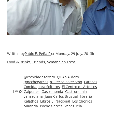
Written by
Pablo E. Peña P.
on
Monday, 29 July, 2013
in
Food & Drinks
, 
Friends
, 
Semana en Fotos
@comidadesoltero
@PANA_dero
@pochogarces
#Sitecocinotecomo
Caracas
Comida para Solteros
El Centro de Arte Los
TAGS
Galpones
Gastronomia
Gastronomía
venezolana
Juan Carlos Bruzual
librería
Kalathos
Libros El Nacional
Los Chorros
Miranda
Pocho Garces
Venezuela