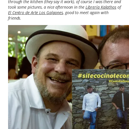
through the kitchen (they say it work), of course I was there and
took some pictures, a nice afternoon in the
Librería Kalathos
of
El Centro de Arte Los Galpones
, good to meet again with
friends.