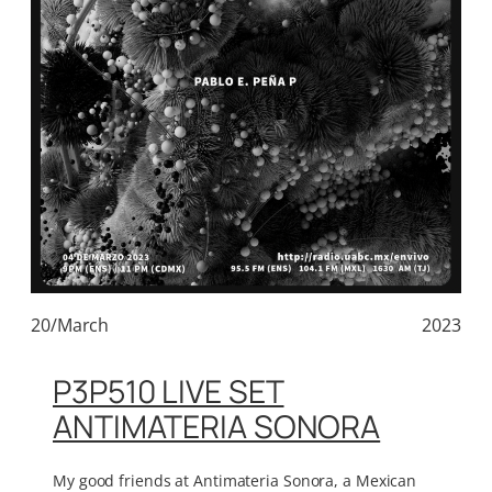
20/March
2023
P3P510 LIVE SET
ANTIMATERIA SONORA
My good friends at Antimateria Sonora, a Mexican