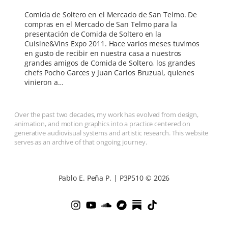
Comida de Soltero en el Mercado de San Telmo. De
compras en el Mercado de San Telmo para la
presentación de Comida de Soltero en la
Cuisine&Vins Expo 2011. Hace varios meses tuvimos
en gusto de recibir en nuestra casa a nuestros
grandes amigos de Comida de Soltero, los grandes
chefs Pocho Garces y Juan Carlos Bruzual, quienes
vinieron a…
Over the past two decades, my work has evolved from design,
animation, and motion graphics into a practice centered on
generative audiovisual systems and artistic research. This website
serves as an archive of that ongoing journey.
Pablo E. Peña P. | P3P510 © 2026