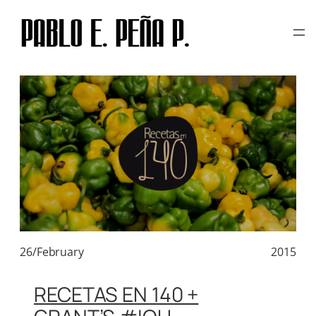
TAG:
POCHO GARCES
Skip
to
content
26/February
2015
RECETAS EN 140 +