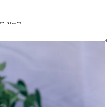
GANICA
4