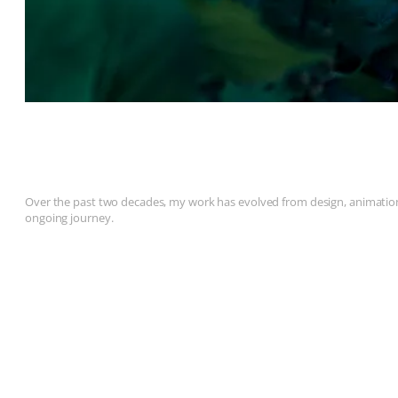
Over the past two decades, my work has evolved from design, animation, 
ongoing journey.