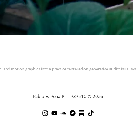
and motion graphics into a practice centered on generative audiovisual syste
Pablo E. Peña P. | P3P510 © 2026