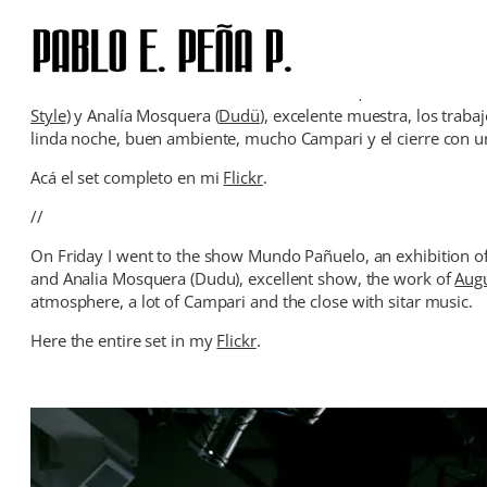
Skip
to
content
Este viernes fui a la muestra Mundo Pañuelo, de Moko Estudio
Style
) y Analía Mosquera (
Dudü
), excelente muestra, los traba
linda noche, buen ambiente, mucho Campari y el cierre con un
Acá el set completo en mi
Flickr
.
//
On Friday I went to the show Mundo Pañuelo, an exhibition o
and Analia Mosquera (Dudu), excellent show, the work of
Aug
atmosphere, a lot of Campari and the close with sitar music.
Here the entire set in my
Flickr
.