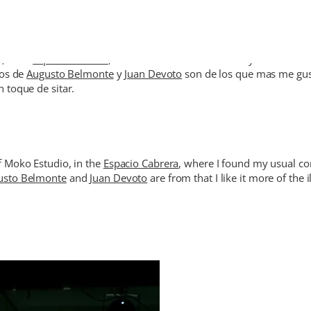
, en el
Espacio Cabrera
, donde me encontre con mis ya habituales
jos de
Augusto Belmonte
y
Juan Devoto
son de los que mas me gust
 toque de sitar.
f Moko Estudio, in the
Espacio Cabrera
, where I found my usual co
usto Belmonte
and
Juan Devoto
are from that I like it more of the 