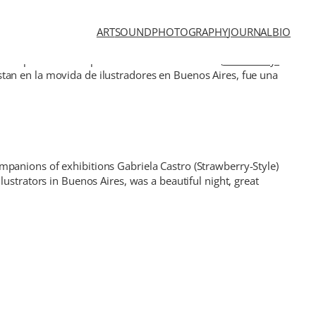
ART
SOUND
PHOTOGRAPHY
JOURNAL
BIO
 compañeras de exposiciones Gabriela Castro (
Strawberry-
an en la movida de ilustradores en Buenos Aires, fue una
mpanions of exhibitions Gabriela Castro (Strawberry-Style)
illustrators in Buenos Aires, was a beautiful night, great