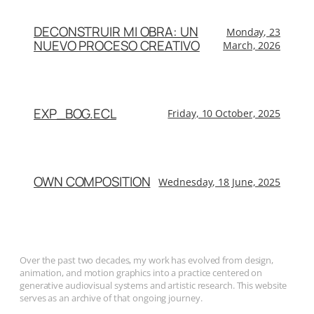
DECONSTRUIR MI OBRA: UN
Monday, 23
NUEVO PROCESO CREATIVO
March, 2026
EXP_BOG.ECL
Friday, 10 October, 2025
OWN COMPOSITION
Wednesday, 18 June, 2025
Over the past two decades, my work has evolved from design,
animation, and motion graphics into a practice centered on
generative audiovisual systems and artistic research. This website
serves as an archive of that ongoing journey.