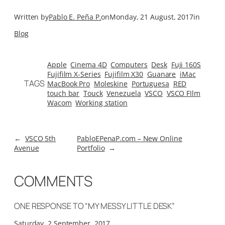
Written by
Pablo E. Peña P.
on
Monday, 21 August, 2017
in
Blog
Apple
Cinema 4D
Computers
Desk
Fuji 160S
Fujifilm X-Series
Fujifilm X30
Guanare
iMac
TAGS
MacBook Pro
Moleskine
Portuguesa
RED
touch bar
Touck
Venezuela
VSCO
VSCO FIlm
Wacom
Working station
←
VSCO 5th
PabloEPenaP.com – New Online
Avenue
Portfolio
→
COMMENTS
ONE RESPONSE TO “MY MESSY LITTLE DESK”
Saturday, 2 September, 2017