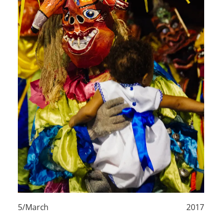
5/March
2017