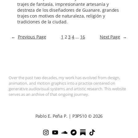
trajes de fantasía, impresionante artesanía y
destreza de los diseñadores de Guanare, grandes
trajes con motivos de naturaleza, religión y
tradiciones de la ciudad.
←
Previous Page
1
2
3
4
…
16
Next Page
→
Over the past two decades, my work has evolved from design,
animation, and motion graphics into a practice centered on
generative audiovisual systems and artistic research. This website
serves as an archive of that ongoing journey.
Pablo E. Peña P. | P3P510 © 2026