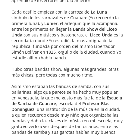
aprendió de los errores del día anterior.
Cada desfile empieza con la carroza de
La Luna
,
símbolo de los carnavales de Guanare (Yo recuerdo la
primera luna), y
Lunier
, el arlequín que la acompaña,
entre los primeros en llegar la
Banda Show del Liceo
Unda
con sus músicos y bastoneras, el
Liceo Unda
es la
secundaria donde Yo estudié, la más antigua de la
república, fundada por orden del mismo Libertador
Simón Bolívar en 1825, orgullo de la ciudad, cuando Yo
estudié allí no había banda.
Hubo otras bandas show, algunas más grandes, otras
más chicas, pero todas con mucho ritmo.
Asimismo estaban las bandas de samba, con sus
bailarinas, algo que parece se ha hecho muy popular
en Venezuela, la que me gusto más fue la de la
Escuela
de Samba de Guanare
, escuela del
Profesor Blas
Domínguez
, una institución de la música en la ciudad,
a quien recuerdo desde muy niño que organizaba las
bandas y daba las clases de música en mi escuela, muy
grato volverlo a ver después de tantos años; entre las
bandas de samba y sus garotas habían muy buenos