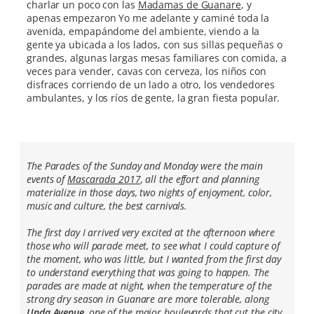
charlar un poco con las
Madamas de Guanare
, y
apenas empezaron Yo me adelante y caminé toda la
avenida, empapándome del ambiente, viendo a la
gente ya ubicada a los lados, con sus sillas pequeñas o
grandes, algunas largas mesas familiares con comida, a
veces para vender, cavas con cerveza, los niños con
disfraces corriendo de un lado a otro, los vendedores
ambulantes, y los ríos de gente, la gran fiesta popular.
The Parades of the Sunday and Monday were the main
events of
Mascarada 2017
, all the effort and planning
materialize in those days, two nights of enjoyment, color,
music and culture, the best carnivals.
The first day I arrived very excited at the afternoon where
those who will parade meet, to see what I could capture of
the moment, who was little, but I wanted from the first day
to understand everything that was going to happen. The
parades are made at night, when the temperature of the
strong dry season in Guanare are more tolerable, along
Unda Avenue
, one of the major boulevards that cut the city.