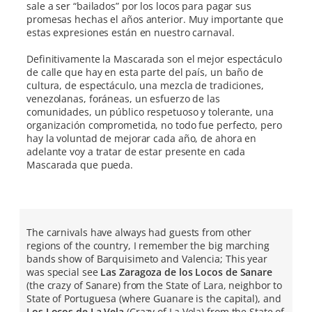
sale a ser “bailados” por los locos para pagar sus
promesas hechas el años anterior. Muy importante que
estas expresiones están en nuestro carnaval.
Definitivamente la Mascarada son el mejor espectáculo
de calle que hay en esta parte del país, un baño de
cultura, de espectáculo, una mezcla de tradiciones,
venezolanas, foráneas, un esfuerzo de las
comunidades, un público respetuoso y tolerante, una
organización comprometida, no todo fue perfecto, pero
hay la voluntad de mejorar cada año, de ahora en
adelante voy a tratar de estar presente en cada
Mascarada que pueda.
The carnivals have always had guests from other
regions of the country, I remember the big marching
bands show of Barquisimeto and Valencia; This year
was special see
Las Zaragoza de los Locos de Sanare
(the crazy of Sanare) from the State of Lara, neighbor to
State of Portuguesa (where Guanare is the capital), and
Los Locos de La Vela
(Crazy of La Vela) from the State of