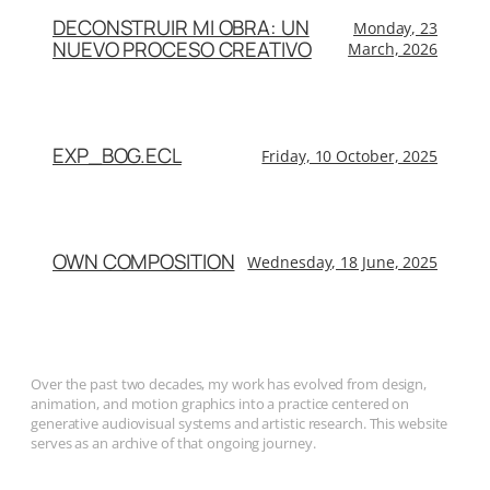
DECONSTRUIR MI OBRA: UN
Monday, 23
NUEVO PROCESO CREATIVO
March, 2026
EXP_BOG.ECL
Friday, 10 October, 2025
OWN COMPOSITION
Wednesday, 18 June, 2025
Over the past two decades, my work has evolved from design,
animation, and motion graphics into a practice centered on
generative audiovisual systems and artistic research. This website
serves as an archive of that ongoing journey.