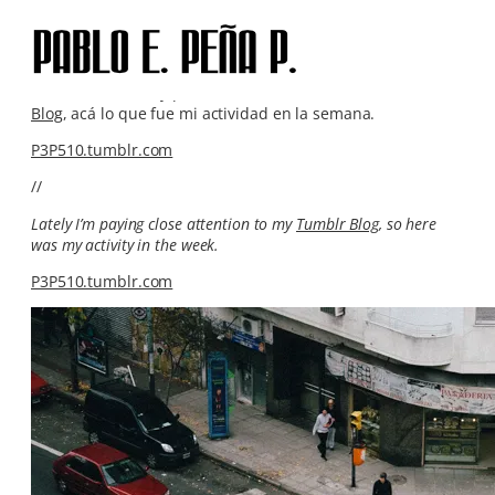
Skip
to
content
Últimamente estoy prestando mucha atención a mi
Tumblr
Blog
, acá lo que fue mi actividad en la semana.
P3P510.tumblr.com
//
Lately I’m paying close attention to my
Tumblr Blog
, so here
was my activity in the week.
P3P510.tumblr.com