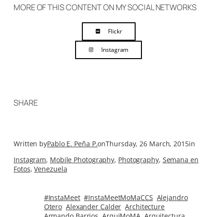
MORE OF THIS CONTENT ON MY SOCIAL NETWORKS
Flickr
Instagram
SHARE
Written by
Pablo E. Peña P.
on
Thursday, 26 March, 2015
in
Instagram
, 
Mobile Photography
, 
Photography
, 
Semana en
Fotos
, 
Venezuela
#InstaMeet
#InstaMeetMoMaCCS
Alejandro
Otero
Alexander Calder
Architecture
Armando Barrios
ArquiMoMA
Arquitectura