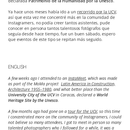
declarada
Patrimonio de la Humanidad por la Unesco
.
Ya hace unos meses había ido a un
recorrido por la UCV
,
así que esta vez me concentré más en la comunidad de
Instagramers, no podía creer tantos asistentes, pude
conocer en persona tantos talentosos fotógrafos que
seguía desde hace tiempo, fue un buen sábado, espero
que eventos de este tipo se repitan más seguido.
ENGLISH
A few weeks ago I attended to an
InstaMeet
, which was made
as part of the MoMa project
Latin America in Construction,
Architecture 1955–1980
, and what better place than the
University City of the UCV
in Caracas, declared a
World
Heritage Site by the Unesco
.
A few months ago had gone on a
tour for the UCV
, so this time
I concentrated more on the community of Instagramers, I could
not believe so many attendees, I got to meet in person so many
talented photographers who I followed for a while, it was a