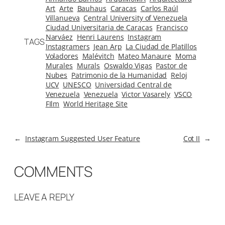
Art
Arte
Bauhaus
Caracas
Carlos Raúl
Villanueva
Central University of Venezuela
Ciudad Universitaria de Caracas
Francisco
Narváez
Henri Laurens
Instagram
TAGS
Instagramers
Jean Arp
La Ciudad de Platillos
Voladores
Malévitch
Mateo Manaure
Moma
Murales
Murals
Oswaldo Vigas
Pastor de
Nubes
Patrimonio de la Humanidad
Reloj
UCV
UNESCO
Universidad Central de
Venezuela
Venezuela
Victor Vasarely
VSCO
FIlm
World Heritage Site
←
Instagram Suggested User Feature
Cot II
→
COMMENTS
LEAVE A REPLY