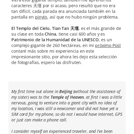
caracteres 天壇 por si acaso, pero resultó que no era
tan difícil, cada parada era anunciada también en la
pantalla en
pinyin
, así que no hubo ningún problema.
El Templo del Cielo, Tian Tan 天壇
, es el más grande de
su clase en toda
China
, tiene casi 600 años y es
Patrimonio de la Humanidad de la UNESCO
, es un
complejo gigante de 260 hectáreas, en mi
próximo Post
contaré más sobre mi experiencia en este
impresionante sitio, por ahora les dejo esta selección
de fotografías, espero las disfruten.
My first time out alone in
Beijing
(without the assistance of
my sister) was to the
Temple of Heaven
, at first I was a little
nervous, going to venture into a giant city with no idea of
my location, I was still a newcomer and did not have yet a
SIM card for my phone, so do not I would have Internet, GPS
or just can make a phone call.
I consider myself an experienced traveler, and I’ve been