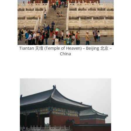
Tiantan 天壇 (Temple of Heaven) – Beijing 北京 –
China