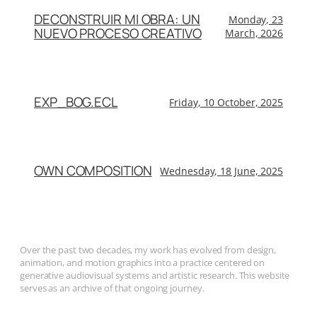
DECONSTRUIR MI OBRA: UN
Monday, 23
NUEVO PROCESO CREATIVO
March, 2026
EXP_BOG.ECL
Friday, 10 October, 2025
OWN COMPOSITION
Wednesday, 18 June, 2025
Over the past two decades, my work has evolved from design,
animation, and motion graphics into a practice centered on
generative audiovisual systems and artistic research. This website
serves as an archive of that ongoing journey.