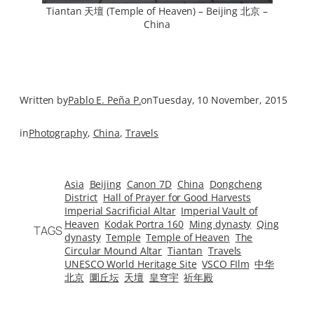
Tiantan 天壇 (Temple of Heaven) – Beijing 北京 –
China
Written by
Pablo E. Peña P.
on
Tuesday, 10 November, 2015
in
Photography
, 
China
, 
Travels
Asia
Beijing
Canon 7D
China
Dongcheng
District
Hall of Prayer for Good Harvests
Imperial Sacrificial Altar
Imperial Vault of
Heaven
Kodak Portra 160
Ming dynasty
Qing
TAGS
dynasty
Temple
Temple of Heaven
The
Circular Mound Altar
Tiantan
Travels
UNESCO World Heritage Site
VSCO FIlm
中华
北京
圜丘坛
天壇
皇穹宇
祈年殿