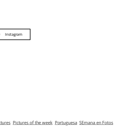
Instagram
tures
Pictures of the week
Portuguesa
SEmana en Fotos