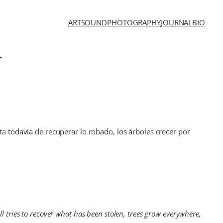
ART
SOUND
PHOTOGRAPHY
JOURNAL
BIO
L
ta todavía de recuperar lo robado, los árboles crecer por
ill tries to recover what has been stolen, trees grow everywhere,