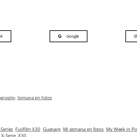
ok
Google
ography
, 
Semana en Fotos
-Series
Fujifilm X30
Guanare
Mi semana en fotos
My Week in Pic
X-Serie
X30