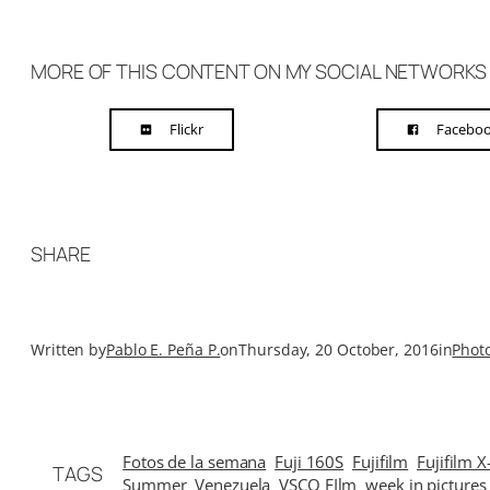
MORE OF THIS CONTENT ON MY SOCIAL NETWORKS
Flickr
Facebo
SHARE
Written by
Pablo E. Peña P.
on
Thursday, 20 October, 2016
in
Phot
Fotos de la semana
Fuji 160S
Fujifilm
Fujifilm X
TAGS
Summer
Venezuela
VSCO FIlm
week in pictures