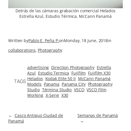
Detrás de las cámaras grabación comercial Helados
Estrella Azul, Estudio Térmica, McCann Panamá
Written by
Pablo E. Peña P.
on
Monday, 18 June, 2018
in
collaborations
, 
Photography
advertising
Direction Photography
Estrella
Azul
Estudio Termica
Fujifilm
Fujifilm X30
Helados
Kodak Elite 50 II
McCann Panamá
TAGS
Models
Panama
Panama City
Photography
Studio
Términa Studio
VSCO
VSCO FIlm
Working
X-Serie
X30
←
Casco Antiguo Ciudad de
Semanas de Panamá
Panamá
→