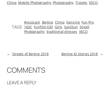
China
, 
Mobile Photography
, 
Photography
, 
Travels
, 
VSCO
#vscocam
Beijing
China
Dancing
Fuji Pro
TAGS
160C
Fujifilm X30
Girls
Sanlitun
Street
Photography
traditional dresses
VSCO
←
Streets of Beijing 2018
Beijing IG Stories 2018
→
COMMENTS
LEAVE A REPLY