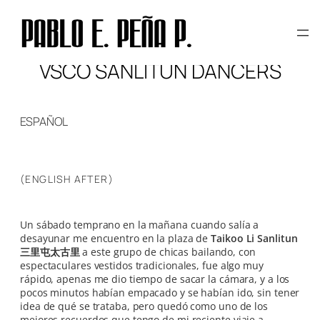
Skip
to
content
VSCO SANLITUN DANCERS
ESPAÑOL
(ENGLISH AFTER)
Un sábado temprano en la mañana cuando salía a
desayunar me encuentro en la plaza de
Taikoo Li Sanlitun
三里屯太古里
a este grupo de chicas bailando, con
espectaculares vestidos tradicionales, fue algo muy
rápido, apenas me dio tiempo de sacar la cámara, y a los
pocos minutos habían empacado y se habían ido, sin tener
idea de qué se trataba, pero quedó como uno de los
mejores recuerdos que tengo de mi reciente
viaje a