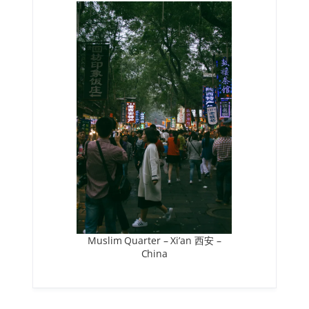
Muslim Quarter – Xi’an 西安 –
China