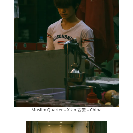
Muslim Quarter – Xi’an 西安 – China