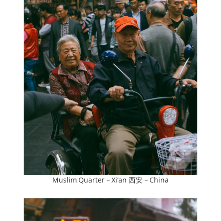
Muslim Quarter – Xi’an 西安 – China