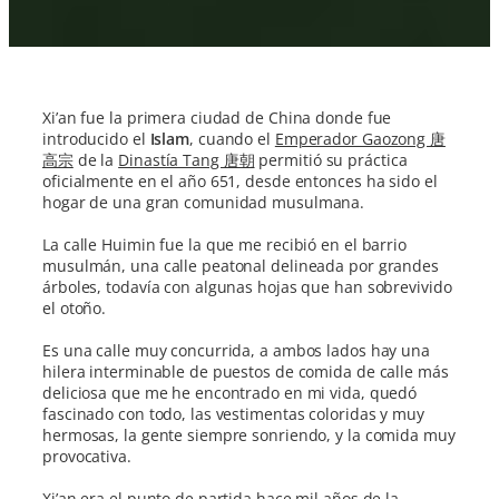
Xi’an fue la primera ciudad de China donde fue
introducido el
Islam
, cuando el
Emperador Gaozong 唐
高宗
de la
Dinastía Tang 唐朝
permitió su práctica
oficialmente en el año 651, desde entonces ha sido el
hogar de una gran comunidad musulmana.
La calle Huimin fue la que me recibió en el barrio
musulmán, una calle peatonal delineada por grandes
árboles, todavía con algunas hojas que han sobrevivido
el otoño.
Es una calle muy concurrida, a ambos lados hay una
hilera interminable de puestos de comida de calle más
deliciosa que me he encontrado en mi vida, quedó
fascinado con todo, las vestimentas coloridas y muy
hermosas, la gente siempre sonriendo, y la comida muy
provocativa.
Xi’an era el punto de partida hace mil años de la