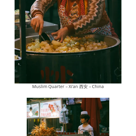
Muslim Quarter – Xi’an 西安 – China