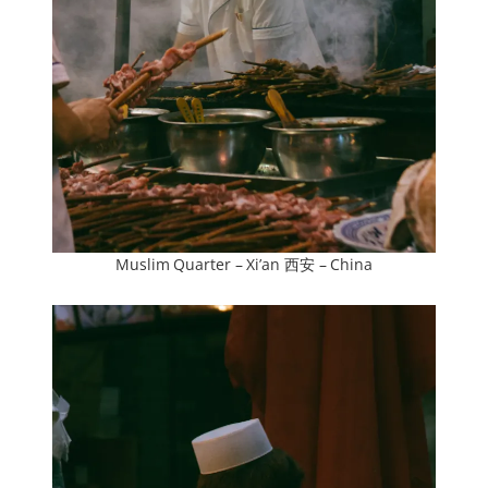
Muslim Quarter – Xi’an 西安 – China