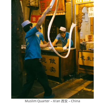
Muslim Quarter – Xi’an 西安 – China