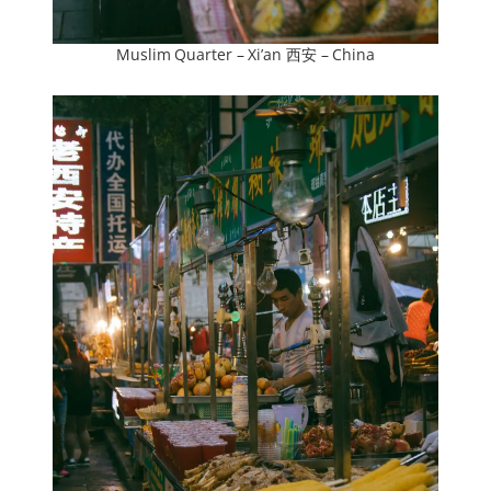
Muslim Quarter – Xi’an 西安 – China