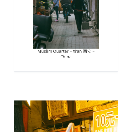
Muslim Quarter – Xi’an 西安 –
China