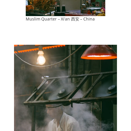
Muslim Quarter – Xi’an 西安 – China