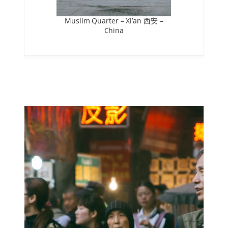
Muslim Quarter – Xi’an 西安 –
China