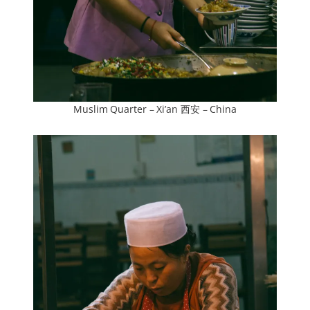
Muslim Quarter – Xi’an 西安 – China