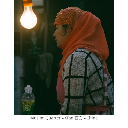
Muslim Quarter – Xi’an 西安 – China