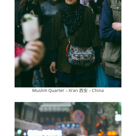
Muslim Quarter – Xi’an 西安 – China