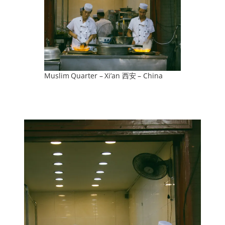
Muslim Quarter – Xi’an 西安 – China