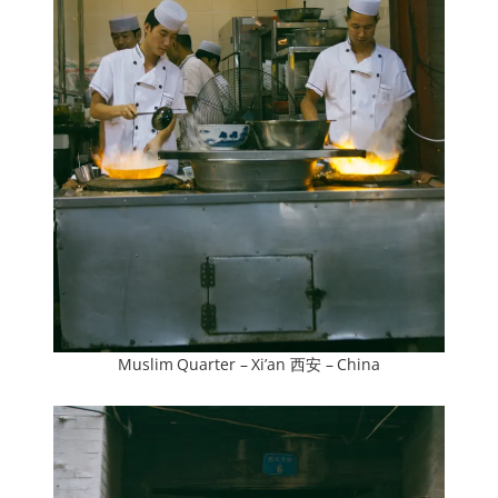
Muslim Quarter – Xi’an 西安 – China