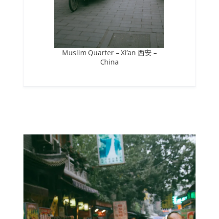
Muslim Quarter – Xi’an 西安 –
China