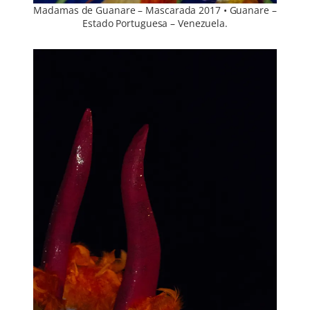
Madamas de Guanare – Mascarada 2017 • Guanare –
Estado Portuguesa – Venezuela.