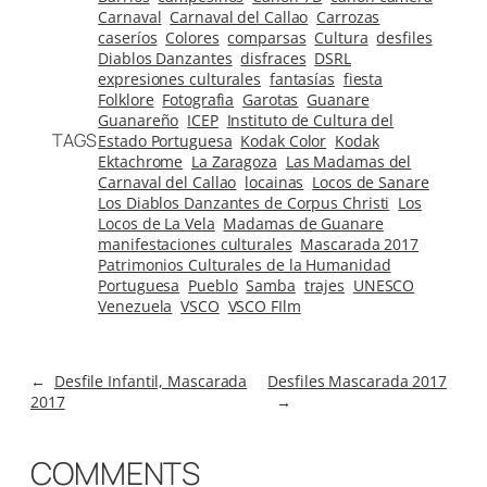
Carnaval
Carnaval del Callao
Carrozas
caseríos
Colores
comparsas
Cultura
desfiles
Diablos Danzantes
disfraces
DSRL
expresiones culturales
fantasías
fiesta
Folklore
Fotografia
Garotas
Guanare
Guanareño
ICEP
Instituto de Cultura del
TAGS
Estado Portuguesa
Kodak Color
Kodak
Ektachrome
La Zaragoza
Las Madamas del
Carnaval del Callao
locainas
Locos de Sanare
Los Diablos Danzantes de Corpus Christi
Los
Locos de La Vela
Madamas de Guanare
manifestaciones culturales
Mascarada 2017
Patrimonios Culturales de la Humanidad
Portuguesa
Pueblo
Samba
trajes
UNESCO
Venezuela
VSCO
VSCO FIlm
←
Desfile Infantil, Mascarada
Desfiles Mascarada 2017
2017
→
COMMENTS