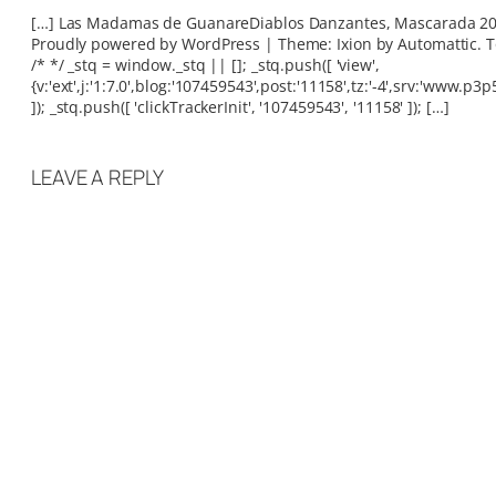
[…] Las Madamas de GuanareDiablos Danzantes, Mascarada 2
Proudly powered by WordPress | Theme: Ixion by Automattic. T
/* */ _stq = window._stq || []; _stq.push([ 'view',
{v:'ext',j:'1:7.0',blog:'107459543',post:'11158',tz:'-4',srv:'www.p3p
]); _stq.push([ 'clickTrackerInit', '107459543', '11158' ]); […]
LEAVE A REPLY