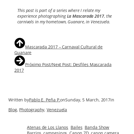
This post is part of a series where I relate my
experience photographing
La Mascarada 2017
, the
carnivals in my hometown, Guanare, in Venezuela.
Mascarada 2017 – Carnaval Cultural de
Guanare
Próximo Post/Next Post: Desfiles Mascarada
2017
Written by
Pablo E. Peña P.
on
Sunday, 5 March, 2017
in
Blog
, 
Photography
, 
Venezuela
Atenas de Los Llanos
Bailes
Banda Show
Barrios
campesinos
Canon 7D
canon camera