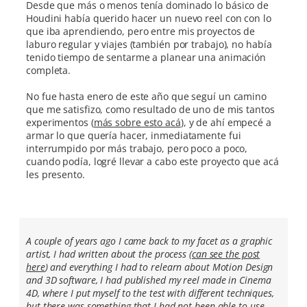
Desde que más o menos tenía dominado lo básico de
Houdini había querido hacer un nuevo reel con con lo
que iba aprendiendo, pero entre mis proyectos de
laburo regular y viajes (también por trabajo), no había
tenido tiempo de sentarme a planear una animación
completa.
No fue hasta enero de este año que seguí un camino
que me satisfizo, como resultado de uno de mis tantos
experimentos (
más sobre esto acá
), y de ahí empecé a
armar lo que quería hacer, inmediatamente fui
interrumpido por más trabajo, pero poco a poco,
cuando podía, logré llevar a cabo este proyecto que acá
les presento.
A couple of years ago I came back to my facet as a graphic
artist, I had written about the process (
can see the post
here
) and everything I had to relearn about Motion Design
and 3D software, I had published my reel made in Cinema
4D, where I put myself to the test with different techniques,
but there was something that I had not been able to use