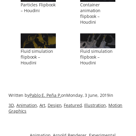
Particles Flipbook
Container
– Houdini
animation
flipbook –
Houdini
Fluid simulation
Fluid simulation
flipbook –
flipbook –
Houdini
Houdini
Written by
Pablo E. Peña P.
on
Monday, 3 June, 2019
in
3D
, 
Animation
, 
Art
, 
Design
, 
Featured
, 
Illustration
, 
Motion
Graphics
Animation
Arnold Renderer
Experimental