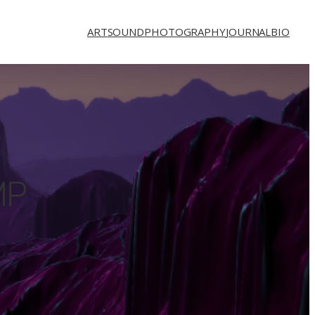
ART
SOUND
PHOTOGRAPHY
JOURNAL
BIO
MP