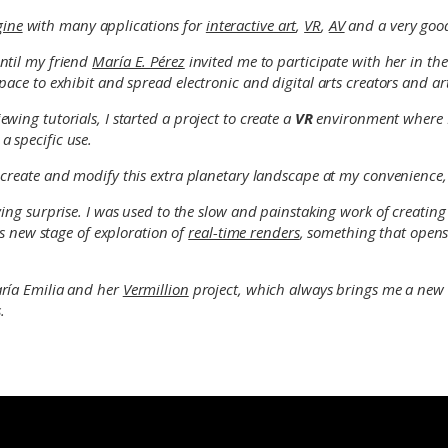
gine
with many applications for
interactive art
,
VR
,
AV
and a very goo
until my friend
María E. Pérez
invited me to participate with her in th
space to exhibit and spread electronic and digital arts creators and ar
wing tutorials, I started a project to create a
VR
environment where I
a specific use.
 create and modify this extra planetary landscape at my convenience, 
ifying surprise. I was used to the slow and painstaking work of creati
his new stage of exploration of
real-time renders
, something that opens
aría Emilia and her
Vermillion
project, which always brings me a new v
.