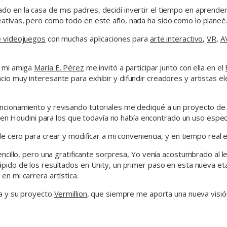
 en la casa de mis padres, decidí invertir el tiempo en aprender
ativas, pero como todo en este año, nada ha sido como lo planeé
 videojuegos
con muchas aplicaciones para
arte interactivo
,
VR
,
A
e mi amiga
María E. Pérez
me invitó a participar junto con ella en el
 muy interesante para exhibir y difundir creadores y artistas elec
ncionamiento y revisando tutoriales me dediqué a un proyecto de
en Houdini para los que todavía no había encontrado un uso especí
 cero para crear y modificar a mi conveniencia, y en tiempo real e
ncillo, pero una gratificante sorpresa, Yo venía acostumbrado al 
rápido de los resultados en Unity, un primer paso en esta nueva e
n mi carrera artística.
ia y su proyecto
Vermillion
, que siempre me aporta una nueva visión