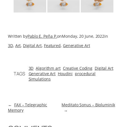
Written by
Pablo E. Peña P.
on
Monday, 20 June, 2022
in
3D
, 
Art
, 
Digital Art
, 
Featured
, 
Generative Art
3D
Algorithm art
Creative Coding
Digital Art
TAGS
Generative Art
Houdini
procedural
Simulations
←
FAX – Telegraphic
Meditato Sonus – Bioluminik
Memory
→