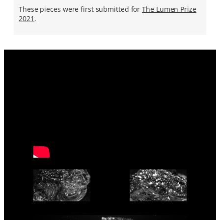
These pieces were first submitted for
The Lumen Prize
2021
.