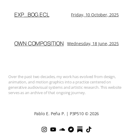
EXP_BOG.ECL
Friday, 10 October, 2025
OWN COMPOSITION
Wednesday, 18 June, 2025
Over the past two decades, my work has evolved from design,
animation, and motion graphics into a practice centered on
generative audiovisual systems and artistic research. This website
serves as an archive of that ongoing journey.
Pablo E. Peña P. | P3P510 © 2026